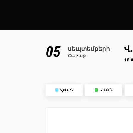
05
Վ
սեպտեմբերի
Շաբաթ
18:
5,000 ֏
6,000 ֏