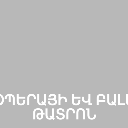
ՕՊԵՐԱՅԻ ԵՎ ԲԱԼ
ԹԱՏՐՈՆ