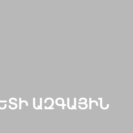
ԵՏԻ ԱԶԳԱՅԻՆ