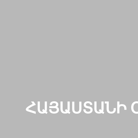
ՀԱՅԱՍՏԱՆԻ 