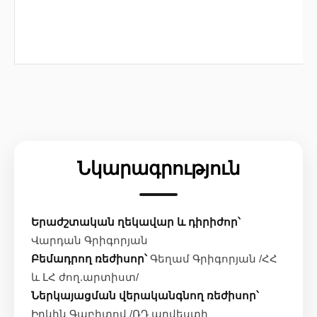
Նկարագրություն
Երաժշտական ղեկավար և դիրիժոր՝
Վարդան Գրիգորյան
Բեմադրող ռեժիսոր՝
Գեղամ Գրիգորյան /ՀՀ
և ԼՀ ժող.արտիստ/
Ներկայացման վերականգնող ռեժիսոր՝
Իրկին Գաբիտով /ՌԴ արվեստի