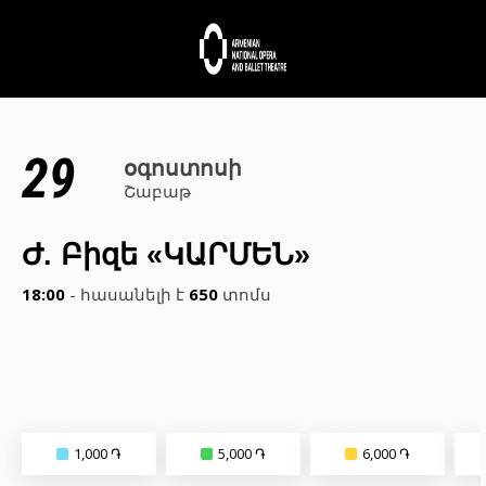
29
օգոստոսի
Շաբաթ
Ժ. Բիզե «ԿԱՐՄԵՆ»
18:00
- հասանելի է
650
տոմս
1,000 ֏
5,000 ֏
6,000 ֏