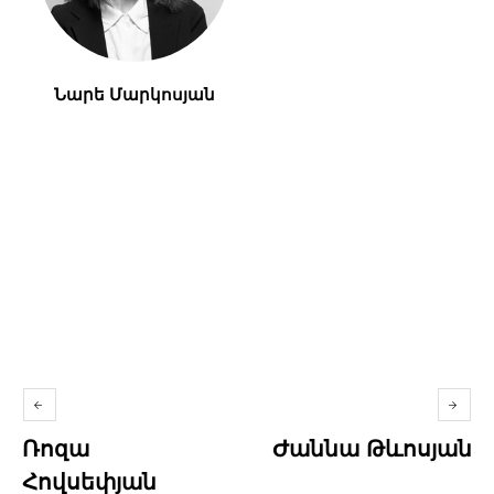
Նարե Մարկոսյան
Ռոզա
Ժաննա Թևոսյան
Հովսեփյան