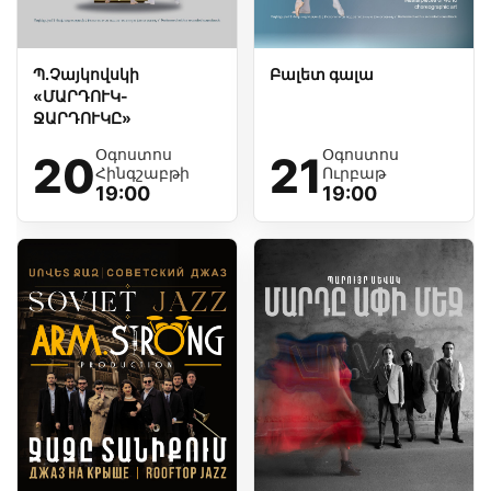
Պ.Չայկովսկի
Բալետ գալա
«ՄԱՐԴՈՒԿ-
ՋԱՐԴՈՒԿԸ»
Օգոստոս
Օգոստոս
20
21
Հինգշաբթի
Ուրբաթ
19:00
19:00