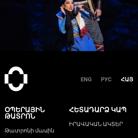
ENG
РУС
ՀԱՅ
ՕՊԵՐԱՅԻՆ
ՀԵՏԱԴԱՐՁ ԿԱՊ
ԹԱՏՐՈՆ
ԻՐԱՎԱԿԱՆ ԱԿՏԵՐ
Թատրոնի մասին