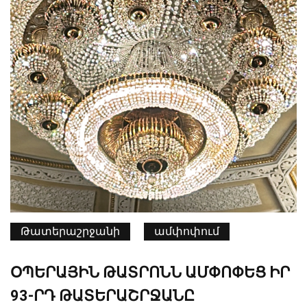
Թատերաշրջանի
ամփոփում
ՕՊԵՐԱՅԻՆ ԹԱՏՐՈՆՆ ԱՄՓՈՓԵՑ ԻՐ
93-ՐԴ ԹԱՏԵՐԱՇՐՋԱՆԸ