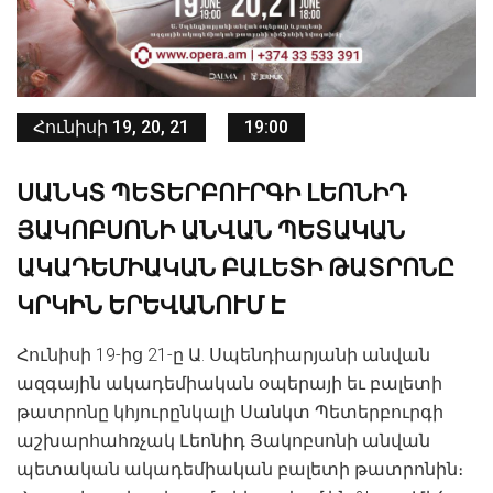
Հունիսի 19, 20, 21
19:00
ՍԱՆԿՏ ՊԵՏԵՐԲՈՒՐԳԻ ԼԵՈՆԻԴ
ՅԱԿՈԲՍՈՆԻ ԱՆՎԱՆ ՊԵՏԱԿԱՆ
ԱԿԱԴԵՄԻԱԿԱՆ ԲԱԼԵՏԻ ԹԱՏՐՈՆԸ
ԿՐԿԻՆ ԵՐԵՎԱՆՈՒՄ Է
Հունիսի 19-ից 21-ը Ա. Սպենդիարյանի անվան
ազգային ակադեմիական օպերայի եւ բալետի
թատրոնը կհյուրընկալի Սանկտ Պետերբուրգի
աշխարհահռչակ Լեոնիդ Յակոբսոնի անվան
պետական ակադեմիական բալետի թատրոնին։