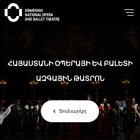
ՀԱՅԱՍՏԱՆԻ ՕՊԵՐԱՅԻ ԵՎ ԲԱԼԵՏԻ
ԱԶԳԱՅԻՆ ԹԱՏՐՈՆ
Տոմսարկղ