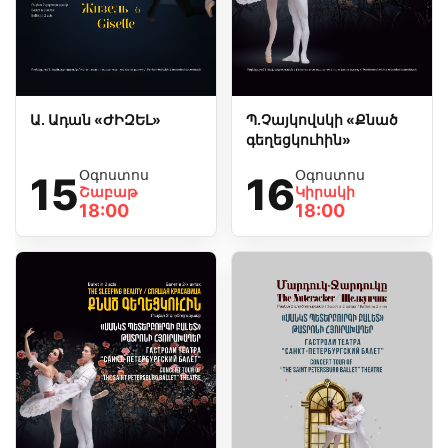
Ա. Ադան «ԺԻԶԵԼ»
Պ.Չայկովսկի «Քնած
գեղեցկուհին»
Օգոստոս
Օգոստոս
15
16
Շաբաթ
Կիրակի
18:00
18:00