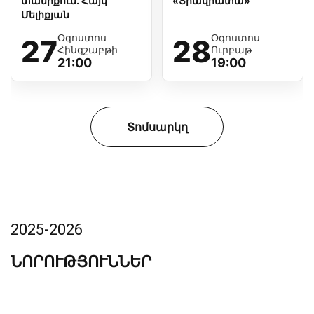
տանիքում. Հայկ
«Տրավիատա»
Մելիքյան
Օգոստոս
Օգոստոս
27
28
Հինգշաբթի
Ուրբաթ
21:00
19:00
Տոմսարկղ
2025-2026
ՆՈՐՈՒԹՅՈՒՆՆԵՐ