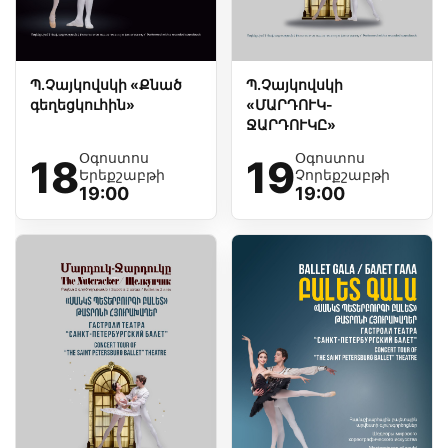
Պ.Չայկովսկի «Քնած
Պ.Չայկովսկի
գեղեցկուհին»
«ՄԱՐԴՈՒԿ-
ՋԱՐԴՈՒԿԸ»
Օգոստոս
Օգոստոս
18
19
Երեքշաբթի
Չորեքշաբթի
19:00
19:00