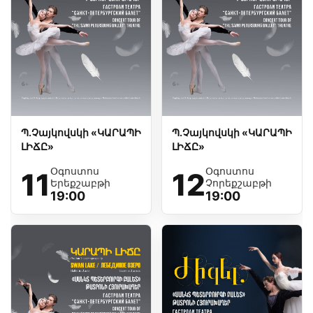
Պ.Չայկովսկի «ԿԱՐԱՊԻ
Պ.Չայկովսկի «ԿԱՐԱՊԻ
ԼԻՃԸ»
ԼԻՃԸ»
Օգոստոս
Օգոստոս
11
12
Երեքշաբթի
Չորեքշաբթի
19:00
19:00
Թատրոնի մասին
Խաղացանկ