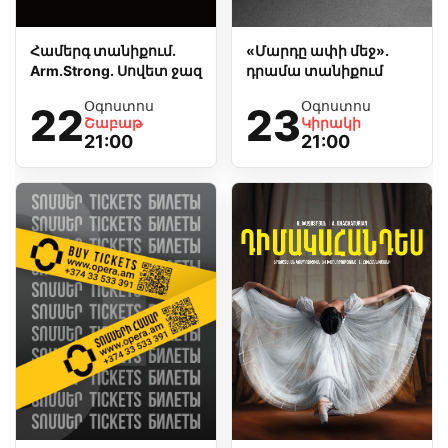
Համերգ տանիքում.
«Մարդը ափի մեջ».
Arm.Strong. Սովետ ջազ
դրամա տանիքում
Օգոստոս
Օգոստոս
22
23
Շաբաթ
Կիրակի
21:00
21:00