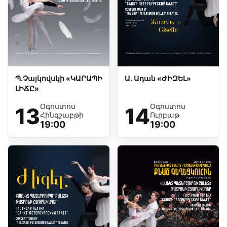
Շրջայց թատրոնում
Հետադարձ կապ
ENG
РУС
ՀԱՅ
Պ.Չայկովսկի «ԿԱՐԱՊԻ
Ա. Ադան «ԺԻԶԵԼ»
ԼԻՃԸ»
Օգոստոս
Օգոստոս
13
14
Հինգշաբթի
Ուրբաթ
19:00
19:00